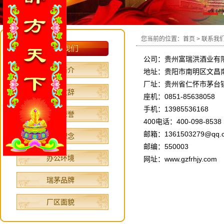
您当前的位置：
首页
> 联系我
公司：贵州富瑞洪酒业有
公司简介
地址：贵阳市南明区文昌
厂址：贵州省仁怀市茅台
领导致辞
座机：0851-85638058
手机：13985536168
资质荣誉
400电话：400-098-8538
邮箱：1361503279@qq.
文化理念
邮编：550003
办公环境
网址：www.gzfrhjy.com
瑞茅品牌
厂区面貌